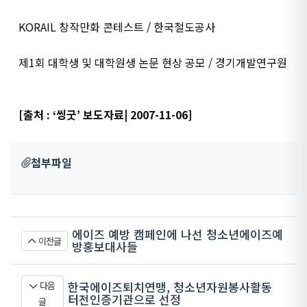
KORAIL 창작만화 콘테스트 / 한국철도공사
제1회 대학생 및 대학원생 논문 현상 공모 / 경기개발연구원
[출처 : ‘씽굿’ 보도자료| 2007-11-06]
첨부파일
에이즈 예방 캠페인에 나선 청소년에이즈예
이전글
방홍보대사들
한국에이즈퇴치연맹, 청소년자원봉사활동
다음
터전인증기관으로 선정
글