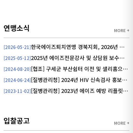
연맹소식
MORE +
한국에이즈퇴치연맹 경북지회, 2026년 임원 에이즈 대응 역량강화 세미나 개최
[2026-05-21]
에이즈바로알기캠페인
2025년 에이즈전문강사 및 상담원 보수교육 실시
[2025-05-12]
[협조] 구세군 부산쉼터 이전 및 샐리홈으로 명칭 변경
에이즈 예방의 중요성을 알리기 위해 성활동이 가장 활발한 20대가 많
[2024-08-20]
이 모이는 대학교 축제, 전국 유흥업소 밀집 지역, 유동인구가 밀집하는
[질병관리청] 2024년 HIV 신속검사 홍보물 배포 안내
[2024-06-24]
축제 현장에 홍보부스를 설치하여 홍보효과를 높입니다.
[질병관리청] 2023년 에이즈 예방 리플릿 및 포스터
[2023-11-02]
입찰공고
MORE +