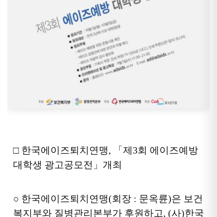
□ 한국에이즈퇴치연맹, 「제3회 에이즈예방
대학생 광고공모전」개최
○ 한국에이즈퇴치연맹
(회장 : 문옥륜)은
보건
복지부와 질병관리본부가 후원
하고
, (사)한국