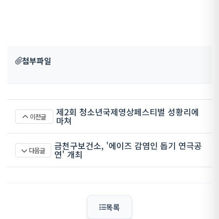
첨부파일
제2회 청소년국제영상페스티벌 성황리에
이전글
마쳐
금천구보건소, '에이즈 감염인 돕기 연극공
다음글
연' 개최
목록