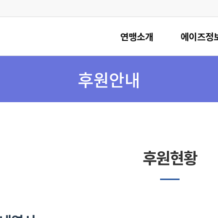
연맹소개
에이즈정
후원안내
후원현황