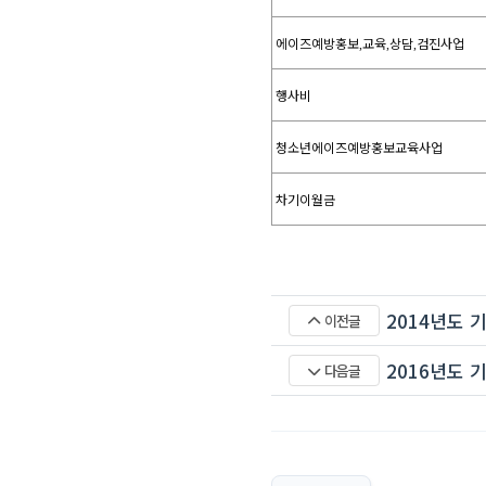
에이즈예방홍보
교육
상담
검진사업
,
,
,
행사비
청소년에이즈예방홍보교육사업
차기이월금
2014년도
이전글
2016년도
다음글