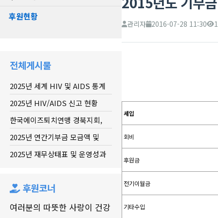
2015년도 기부
후원현황
관리자
2016-07-28 11:30
1
전체게시물
2025년 세계 HIV 및 AIDS 통계
2025년 HIV/AIDS 신고 현황
세입
한국에이즈퇴치연맹 경북지회,
20...
2025년 연간기부금 모금액 및
회비
활...
2025년 재무상태표 및 운영성과
후원금
표
전기이월금
후원코너
여러분의 따뜻한 사랑이 건강
기타수입