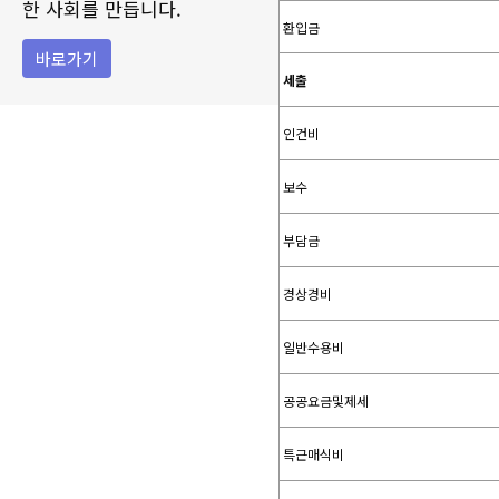
한 사회를 만듭니다.
환입금
바로가기
세출
인건비
보수
부담금
경상경비
일반수용비
공공요금및제세
특근매식비